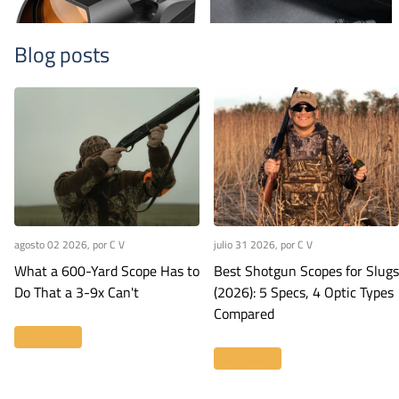
Blog posts
agosto 02 2026
, por C V
julio 31 2026
, por C V
What a 600-Yard Scope Has to
Best Shotgun Scopes for Slugs
Do That a 3-9x Can't
(2026): 5 Specs, 4 Optic Types
Compared
Leer más
Leer más