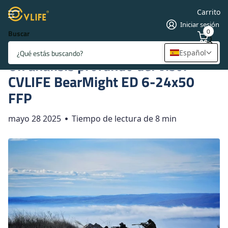
Carrito
Iniciar sesión
0
Buscar
Página principal
Blogs
Blogs y Noticias
Un análisis profundo del visor CVLIFE BearMight ED 6-24x50 FFP
Español
Un análisis profundo del visor
CVLIFE BearMight ED 6-24x50
FFP
mayo 28 2025
Tiempo de lectura de 8 min