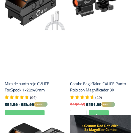
Mira de punto rojo CVLIFE
Combo EagleTalon CVLIFE Punto
FoxSpook 1x28x40mm
Rojo con Magnificador 3X
(
64
)
(
29
)
$51.59
- $54.99
$159.99
$131.99
Global
USA Only
Ver opciones