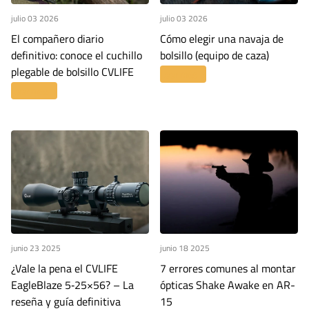
julio 03 2026
julio 03 2026
El compañero diario
Cómo elegir una navaja de
definitivo: conoce el cuchillo
bolsillo (equipo de caza)
plegable de bolsillo CVLIFE
Leer más
Leer más
junio 23 2025
junio 18 2025
¿Vale la pena el CVLIFE
7 errores comunes al montar
EagleBlaze 5‑25×56? – La
ópticas Shake Awake en AR-
reseña y guía definitiva
15