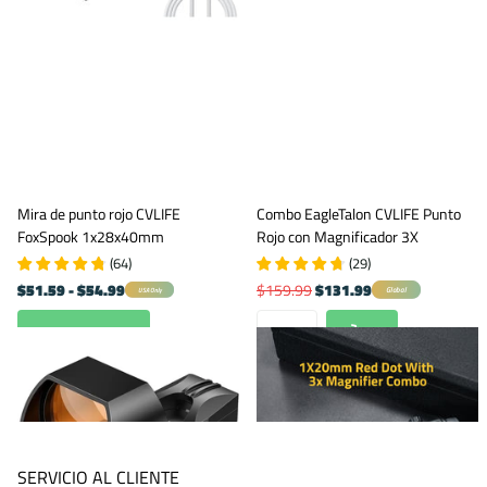
Mira de punto rojo CVLIFE
Combo EagleTalon CVLIFE Punto
FoxSpook 1x28x40mm
Rojo con Magnificador 3X
(
64
)
(
29
)
$51.59
- $54.99
$159.99
$131.99
Global
USA Only
Ver opciones
SERVICIO AL CLIENTE