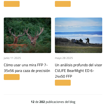
Leer más
Leer más
junio 11 2025
mayo 28 2025
Cómo usar una mira FFP 7-
Un análisis profundo del visor
35x56 para caza de precisión
CVLIFE BearMight ED 6-
24x50 FFP
Leer más
Leer más
12
de
202
publicaciones del blog