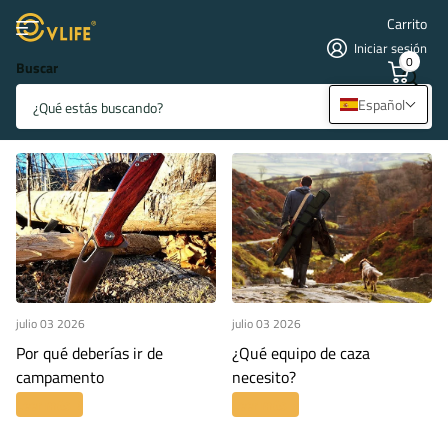
Carrito
Iniciar sesión
0
Buscar
Página principal
Blogs
Blogs y noticias
Blogs y Noticias
Español
julio 03 2026
julio 03 2026
Por qué deberías ir de
¿Qué equipo de caza
campamento
necesito?
Leer más
Leer más