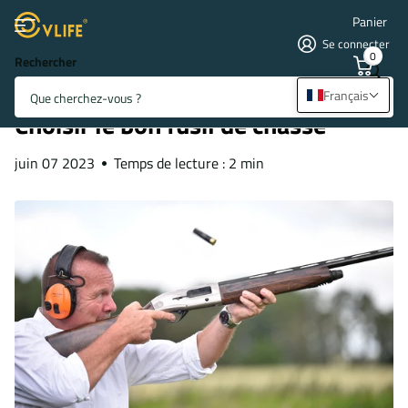
Panier
Se connecter
0
Rechercher
Page d'accueil
Blogs
Blogs et actualités
Choisir le bon fusil de chasse
Français
Choisir le bon fusil de chasse
juin 07 2023
Temps de lecture : 2 min