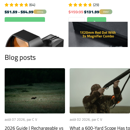
(
64
)
(
29
)
$51.59
- $54.99
$159.99
$131.99
Global
USA Only
Voir les options
Blog posts
août 07 2026
, par C V
août 02 2026
, par C V
2026 Guide | Rechargeable vs
What a 600-Yard Scope Has to