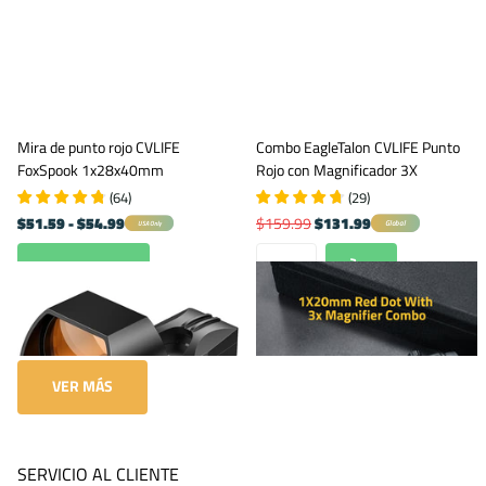
Mira de punto rojo CVLIFE
Combo EagleTalon CVLIFE Punto
FoxSpook 1x28x40mm
Rojo con Magnificador 3X
(
64
)
(
29
)
$51.59
- $54.99
$159.99
$131.99
Global
USA Only
Ver opciones
VER MÁS
SERVICIO AL CLIENTE