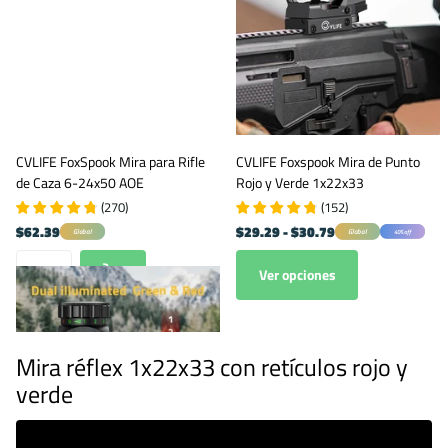
CVLIFE FoxSpook Mira para Rifle
CVLIFE Foxspook Mira de Punto
de Caza 6-24x50 AOE
Rojo y Verde 1x22x33
(
270
)
(
152
)
$62.39
$29.29
- $30.79
Global
Global
40% off
Ver opciones
Mira réflex 1x22x33 con retículos rojo y
verde