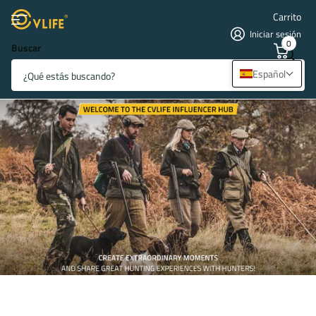
Carrito
Iniciar sesión
0
Buscar
Página principal
Justin - Armas y Coches
Español