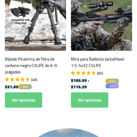
Bípode Picatinny de fibra de
Mira para Ballesta JackalHowl
carbono negro CVLIFE de 6-9
1.5-5x32 CVLIFE
pulgadas
(
85
)
(
48
)
$109.99
-
Global
$31.89
$116.39
40% off
Global
Ver opciones
Ver opciones