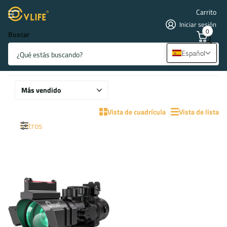
Carrito
Iniciar sesión
0
Buscar
Josh Jordan
Español
4 productos
Vista de cuadrícula
Vista de lista
Filtros