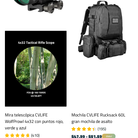
Mira telescópica CVLIFE
Mochila CVLIFE Rucksack 60L
WolfProwl 4x32 con puntos rojo,
gran mochila de asalto
verde y azul
(
195
)
(
410
)
$47.99
- $51.59
Global