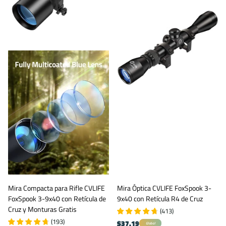
Mira Compacta para Rifle CVLIFE
Mira Óptica CVLIFE FoxSpook 3-
FoxSpook 3-9x40 con Retícula de
9x40 con Retícula R4 de Cruz
Cruz y Monturas Gratis
(
413
)
(
193
)
$37.19
Global