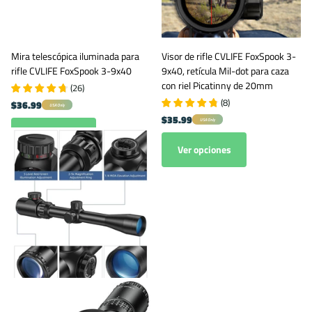
Mira telescópica iluminada para
Visor de rifle CVLIFE FoxSpook 3-
rifle CVLIFE FoxSpook 3-9x40
9x40, retícula Mil-dot para caza
con riel Picatinny de 20mm
(
26
)
(
8
)
$36.99
USA Only
$35.99
USA Only
Ver opciones
Ver opciones