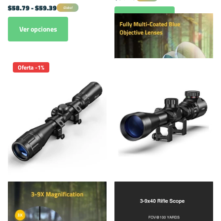
$58.79
- $59.39
Global
Ver opciones
Ver opciones
Oferta -1%