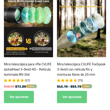
Mira telescópica para rifle CVLIFE
Mira telescópica CVLIFE FoxSpook
JackalHowl 3-9x40 AO - Retícula
3-9x40 con retícula R4 y
iluminada Mil-Dot
monturas libres de 20 mm
(
37
)
(
75
)
$98.99
$72.59
$43.19
- $63.79
Global
USA Only
Ver opciones
Ver opciones