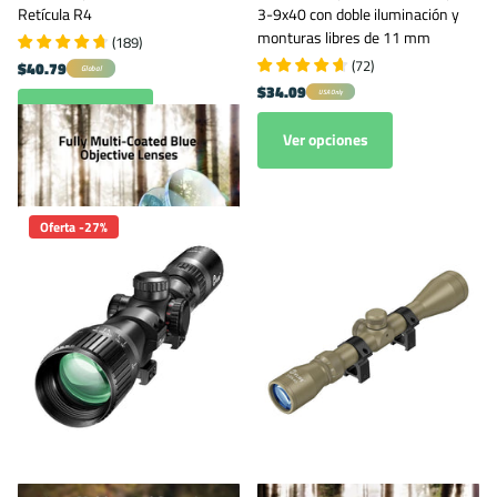
Retícula R4
3-9x40 con doble iluminación y
monturas libres de 11 mm
(
189
)
(
72
)
$40.79
Global
$34.09
USA Only
Ver opciones
Ver opciones
Oferta -27%