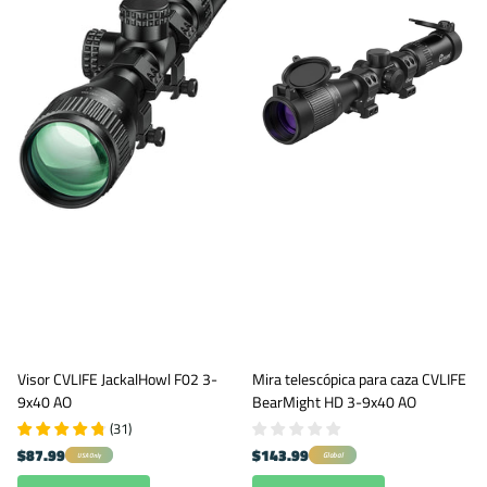
Visor CVLIFE JackalHowl F02 3-
Mira telescópica para caza CVLIFE
9x40 AO
BearMight HD 3-9x40 AO
(
31
)
$87.99
$143.99
Global
USA Only