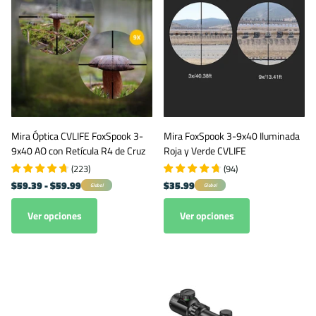
Mira Óptica CVLIFE FoxSpook 3-
Mira FoxSpook 3-9x40 Iluminada
9x40 AO con Retícula R4 de Cruz
Roja y Verde CVLIFE
(
223
)
(
94
)
$59.39
- $59.99
$35.99
Global
Global
Ver opciones
Ver opciones