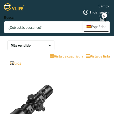
Carrito
Iniciar sesión
0
Buscar
Mira telescópica 3-9x40
Español
12 productos
Vista de cuadrícula
Vista de lista
Filtros