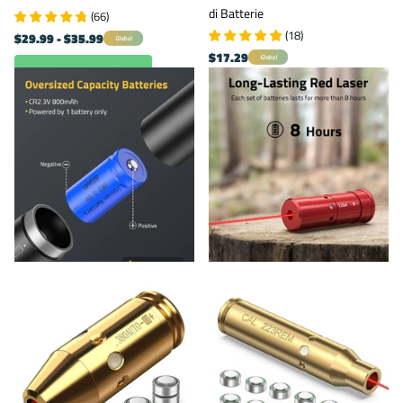
di Batterie
(
66
)
(
18
)
$29.99
- $35.99
Global
$17.29
Global
Visualizza opzioni
Visualizza opzioni