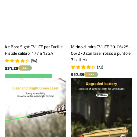
Kit Bore Sight CVLIFE per Fucili e
Mirino di mira CVLIFE 30-06/25-
Pistole calibro .177 a 12GA
06/270 con laser rosso a punto e
3 batterie
(
84
)
(
72
)
$31.29
Global
$17.59
Global
Visualizza opzioni
Visualizza opzioni