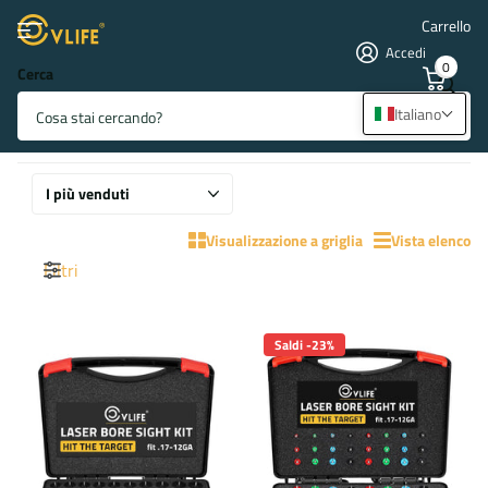
Carrello
Accedi
0
Cerca
Allineamento Globale del Mirino
Italiano
33 prodotti
Visualizzazione a griglia
Vista elenco
Filtri
Saldi -23%