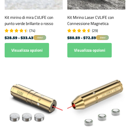
Kit mirino di mira CVLIFE con
Kit Mirino Laser CVLIFE con
punto verde brillante o rosso
Connessione Magnetica
(
74
)
(
29
)
$28.59
- $33.43
$50.59
- $72.59
Global
Global
Visualizza opzioni
Visualizza opzioni