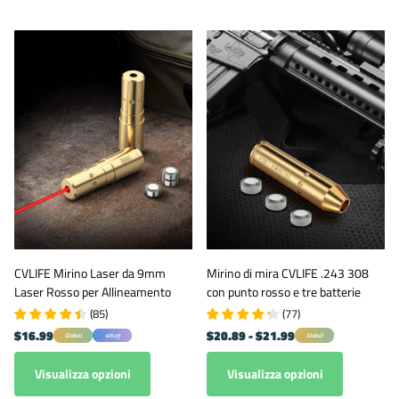
CVLIFE Mirino Laser da 9mm
Mirino di mira CVLIFE .243 308
Laser Rosso per Allineamento
con punto rosso e tre batterie
(
85
)
(
77
)
$16.99
$20.89
- $21.99
Global
Global
40% off
Visualizza opzioni
Visualizza opzioni