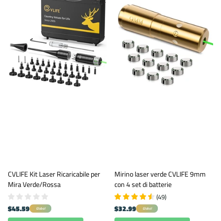
CVLIFE Kit Laser Ricaricabile per
Mirino laser verde CVLIFE 9mm
Mira Verde/Rossa
con 4 set di batterie
(
49
)
$45.59
$32.99
Global
Global