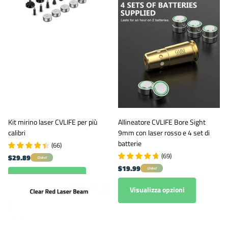
Kit mirino laser CVLIFE per più
Allineatore CVLIFE Bore Sight
calibri
9mm con laser rosso e 4 set di
batterie
(
66
)
(
69
)
$29.89
Global
$19.99
Global
Visualizza opzioni
Visualizza opzioni