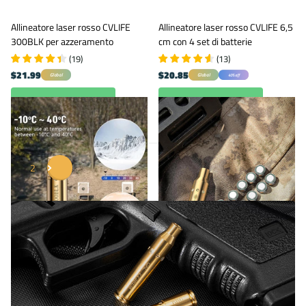
Allineatore laser rosso CVLIFE
Allineatore laser rosso CVLIFE 6,5
300BLK per azzeramento
cm con 4 set di batterie
(
19
)
(
13
)
$21.99
$20.85
Global
Global
40% off
Visualizza opzioni
Visualizza opzioni
1
2