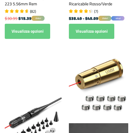
223 5.56mm Rem
Ricaricabile Rosso/Verde
(
82
)
(
7
)
$30.99
$15.39
$38.49
- $45.09
Global
Global
40% off
Visualizza opzioni
Visualizza opzioni