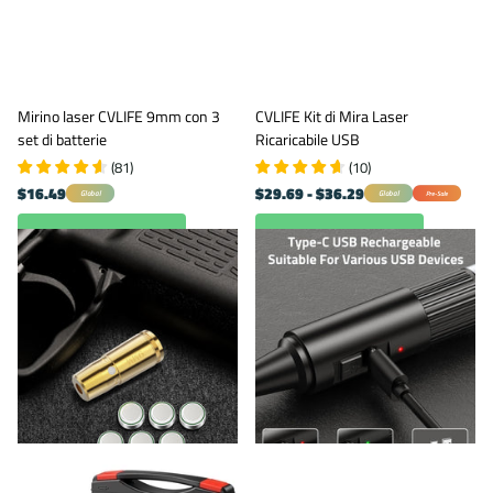
Mirino laser CVLIFE 9mm con 3
CVLIFE Kit di Mira Laser
set di batterie
Ricaricabile USB
(
81
)
(
10
)
$16.49
$29.69
- $36.29
Global
Global
Pre-Sale
Visualizza opzioni
Visualizza opzioni