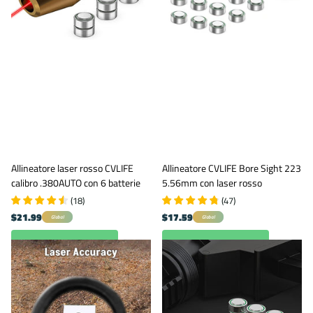
Allineatore laser rosso CVLIFE
Allineatore CVLIFE Bore Sight 223
calibro .380AUTO con 6 batterie
5.56mm con laser rosso
(
18
)
(
47
)
$21.99
$17.59
Global
Global
Visualizza opzioni
Visualizza opzioni