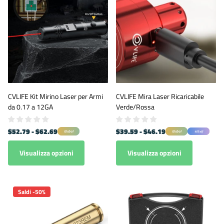
CVLIFE Kit Mirino Laser per Armi
CVLIFE Mira Laser Ricaricabile
da 0.17 a 12GA
Verde/Rossa
$52.79
- $62.69
$39.59
- $46.19
Global
Global
40% off
Visualizza opzioni
Visualizza opzioni
Saldi -50%