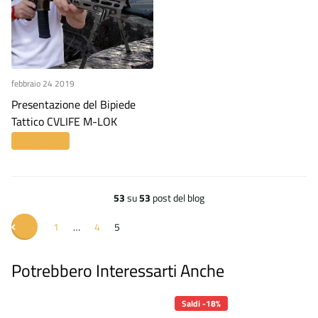
febbraio 24 2019
Presentazione del Bipiede
Tattico CVLIFE M-LOK
Leggi di più
53
su
53
post del blog
1
…
4
5
Potrebbero Interessarti Anche
Saldi -18%