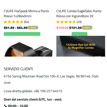
CVLIFE FoxSpook Mirino a Punto
CVLIFE Combo EagleTalon Punto
Rosso 1x28x40mm
Rosso con Ingranditore 3X
(
64
)
(
29
)
$51.59
- $54.99
$159.99
$131.99
Global
USA Only
Visualizza opzioni
SERVIZIO CLIENTI
6156 Spring Mountain Road Ste 100-A, Las Vegas, NV 89146, Stati
Uniti
Linea diretta globale: +86 199 257 64515
Orari del servizio clienti (UTC, lun - ven):
📞 00:00 - 15:00