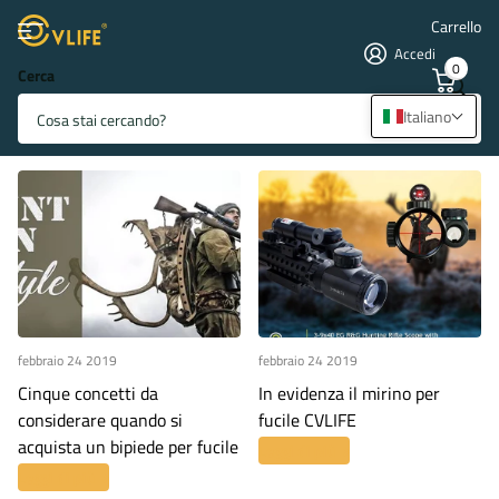
Carrello
Accedi
0
Cerca
Pagina principale
Blog
Blog e notizie
Blog e Notizie
Italiano
febbraio 24 2019
febbraio 24 2019
Cinque concetti da
In evidenza il mirino per
considerare quando si
fucile CVLIFE
acquista un bipiede per fucile
Leggi di più
Leggi di più